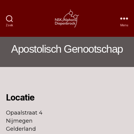
Zoek
Menu
Nijmeegs
Studentenkoor
Alphons
Apostolisch Genootschap
Diepenbrock
Locatie
Opaalstraat 4
Nijmegen
Gelderland