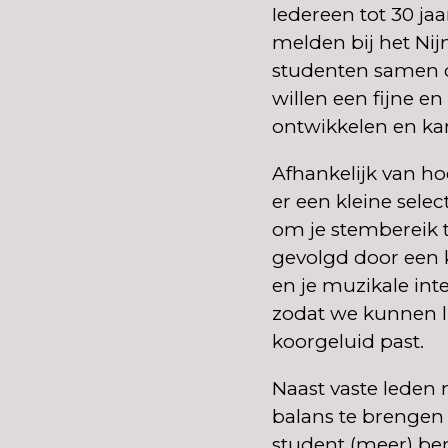
Iedereen tot 30 ja
melden bij het Ni
studenten samen di
willen een fijne en
ontwikkelen en ka
Afhankelijk van h
er een kleine sele
om je stembereik t
gevolgd door een 
en je muzikale int
zodat we kunnen l
koorgeluid past.
Naast vaste leden
balans te brengen 
student (meer) be