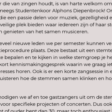
ar die van zingen houdt, is van harte welkom om
jmeegs Studentenkoor Alphons Diepenbrock! O
e een passie delen voor muziek, gezelligheid en
 veilige plek bieden waar iedereen zijn of haar 
n genieten van het samen musiceren.
oeveel nieuwe leden we per semester kunnen v
ctieprocedure plaats. Deze bestaat uit een stemt
e bepalen en te kijken in welke stemgroep je he
kort kennismakingsgesprek waarin we graag iet
eresses horen. Ook is er een korte zangsessie i
uisteren hoe de stemmen samen klinken en hoe 
 nodigen we af en toe gastzangers uit om de st
voor specifieke projecten of concerten. Dus ook
nt of ouder bent dan 30, maar toch enthousias