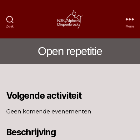
Zoek
Menu
Nijmeegs
Studentenkoor
Alphons
Open repetitie
Diepenbrock
Volgende activiteit
Geen komende evenementen
Beschrijving