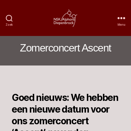
Zoek
Menu
Nijmeegs
Studentenkoor
Alphons
Zomerconcert Ascent
Diepenbrock
Goed nieuws: We hebben
een nieuwe datum voor
ons zomerconcert