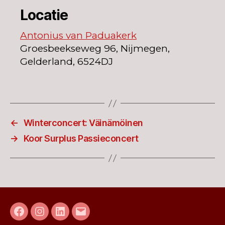
Locatie
Antonius van Paduakerk
Groesbeekseweg 96, Nijmegen,
Gelderland, 6524DJ
←
Winterconcert: Väinämöinen
→
Koor Surplus Passieconcert
Facebook
Instagram
LinkedIn
E-